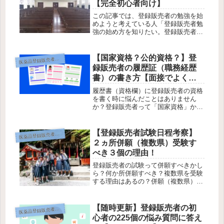
【完全初心者向け】
この記事では、登録販売者の勉強を始
めようと考えている人「登録販売者勉
強の始め方を知りたい。登録販売者の
試験について知りたい。登録販売者の
資格取得にメリットはある？ 資格取
得まで費用はどのぐらいかかるのかし
【国家資格？公的資格？】登
薬品登録販売者って何？
医
ら？そんな疑問にお答えします。この
録販売者の履歴証（職務経歴
記...
書）の書き方【面接でよく問
われるQ＆A】
履歴書（資格欄）に登録販売者の資格
を書く時に悩んだことはありません
か？登録販売者って「国家資格」か
「公的資格」かどっちだろう？「医薬
品登録販売者」と書くべきか「登録販
売者」でいいのか？業務（実務）経験
【登録販売者試験日程考察】
薬品登録販売者って何？
医
はどう記載するの？登録販売者として
２ヵ所併願（複数県）受験す
面接を...
べき３個の理由！
登録販売者の試験って併願すべきかし
ら？何か所併願すべき？複数県を受験
する理由はあるの？併願（複数県）受
験のメリットとデメリットは何？オス
スメの併願（複数県）受験の方法は？
この記事ではそんな疑問にお答えしま
【随時更新】登録販売者の初
薬品登録販売者って何？
医
す。この記事を読んでわかる事（記事
心者の225個の悩み質問に答え
の...