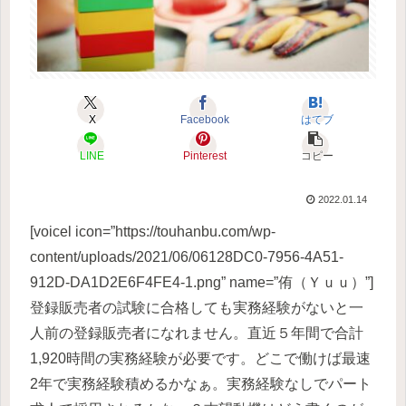
X
Facebook
はてブ
LINE
Pinterest
コピー
2022.01.14
[voicel icon=”https://touhanbu.com/wp-
content/uploads/2021/06/06128DC0-7956-4A51-
912D-DA1D2E6F4FE4-1.png” name=”侑（Ｙｕｕ）”]
登録販売者の試験に合格しても実務経験がないと一
人前の登録販売者になれません。直近５年間で合計
1,920時間の実務経験が必要です。どこで働けば最速
2年で実務経験積めるかなぁ。実務経験なしでパート