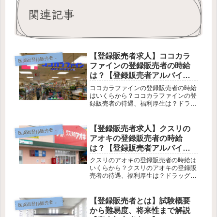
関連記事
【登録販売者求人】ココカラ
薬品登録販売者って何？
医
ファインの登録販売者の時給
は？【登録販売者アルバイ
ト・パートの待遇を調査】
ココカラファインの登録販売者の時給
はいくらから？ココカラファインの登
録販売者の待遇、福利厚生は？ドラッ
グストアのココカラファインってどん
な会社なの？この記事ではそんな悩み
にお答えします。この記事を読んでわ
【登録販売者求人】クスリの
薬品登録販売者って何？
医
かる事（記事の内容）・ココカラファ
アオキの登録販売者の時給
イ...
は？【登録販売者アルバイ
ト・パートの待遇を調査】
クスリのアオキの登録販売者の時給は
いくらから？クスリのアオキの登録販
売者の待遇、福利厚生は？ドラッグス
トアのクスリのアオキってどんな会社
なの？この記事ではそんな悩みにお答
えします。この記事を読んでわかる事
【登録販売者とは】試験概要
薬品登録販売者って何？
医
（記事の内容）・クスリのアオキの登
から難易度、将来性まで解説
録...