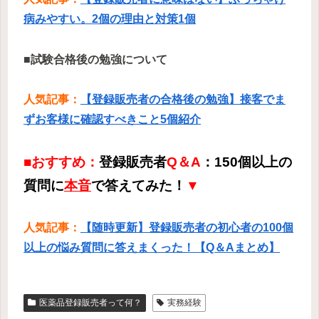
病みやすい。2個の理由と対策1個
■試験合格後の勉強について
人気記事：
【登録販売者の合格後の勉強】接客でま
ずお客様に確認すべきこと5個紹介
■おすすめ：
登録販売者
Q＆A
：150個以上の
質問に
本音
で答えてみた！
▼
人気記事：
【随時更新】登録販売者の初心者の100個
以上の悩み質問に答えまくった！【Q＆Aまとめ】
医薬品登録販売者って何？
実務経験