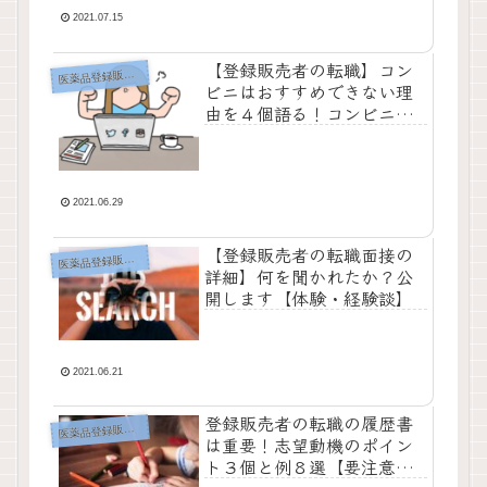
2021.07.15
【登録販売者の転職】コン
薬品登録販売者の転職エージェント
医
ビニはおすすめできない理
由を４個語る！コンビニに
は裏がある！【個人の見解
です】
2021.06.29
【登録販売者の転職面接の
薬品登録販売者の転職エージェント
医
詳細】何を聞かれたか？公
開します【体験・経験談】
2021.06.21
登録販売者の転職の履歴書
薬品登録販売者の転職エージェント
医
は重要！志望動機のポイン
ト３個と例８選【要注意点