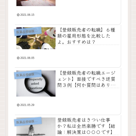
は１個】
2021.06.15
【登録販売者の転職】６種
薬品登録販売者の転職エージェント
医
類の雇用形態を比較した
よ。おすすめは？
2021.06.05
【登録販売者の転職エージ
薬品登録販売者の転職エージェント
医
ェント】面接ですべき逆質
問３例【何か質問はありま
すか？はこれで解決】
2021.05.29
登録販売者はきつい仕事
薬品登録販売者の転職エージェント
医
か？私は全然楽勝です【結
論：解決策は〇〇〇です】