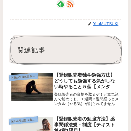
YuuMUTSUKI
関連記事
【登録販売者独学勉強方法】
薬品登録販売者の勉強方法
医
どうしても勉強する気がしな
い時やること５個【メンタル
編】
登録販売者の資格を取るぞ！と意気込
んで始めても、１週間２週間経っとメ
ンタル（やる気）が削られてません
か？これは人間なら当たり前です。登
録販売者の試験勉強を継続している人
は何で出来るのかな？と疑問に思った
【登録販売者の勉強方法】薬
薬品登録販売者の勉強方法
医
ことはありませんか？勉強方法と同じ
事関係法規・制度【テキスト
くら...
第4章1限目】