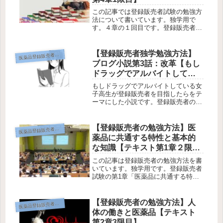
この記事では登録販売者試験の勉強方
法について書いています。独学用で
す。４章の１回目です。登録販売者試
験の第4章「薬事関係法規・制度」の
覚え方、学習のポイントについて書い
ています。第4章のポイント・要約を
【登録販売者独学勉強方法】
薬品登録販売者の勉強方法
医
教えて欲しい、そんな疑問にお答えし
ブログ小説第3話：改革【もし
ます...
ドラッグでアルバイトしてい
る女子高生が登録販売者を目
もしドラッグでアルバイトしている女
指したら】
子高生が登録販売者を目指したらをテ
ーマにした小説です。登録販売者の勉
強方法のブログ小説です。今回は第３
話、登販部の侑は凜を部に戻すために
勉強方法の改革を行います。そして凜
【登録販売者の勉強方法】医
薬品登録販売者の勉強方法
医
は登販部に帰ってくるのでしょう
薬品に共通する特性と基本的
か？ ...
な知識【テキスト第1章２限
目】
この記事は登録販売者の勉強方法を書
いています。独学用です。登録販売者
試験の第1章「医薬品に共通する特性
と基本的な知識」の覚え方、学習のポ
イントについて書いています。第１章
のポイント・要約を教えて欲しい、そ
【登録販売者の勉強方法】人
薬品登録販売者の勉強方法
医
んな疑問にお答えします。2回目で
体の働きと医薬品【テキスト
す。...
第2章3限目】