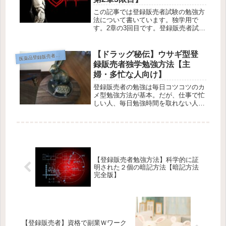
この記事では登録販売者試験の勉強方
法について書いています。独学用で
す。2章の3回目です。登録販売者試験
の第2章「人体の働きと医薬品」の覚
え方、学習のポイントについて書いて
います。第2章のポイント・要約を教
【ドラッグ秘伝】ウサギ型登
薬品登録販売者の勉強方法
医
えて欲しい、そんな疑問にお答えしま
録販売者独学勉強方法【主
す...
婦・多忙な人向け】
登録販売者の勉強は毎日コツコツのカ
メ型勉強方法が基本。だが、仕事で忙
しい人、毎日勉強時間を取れない人
は、ウサギ型勉強方法もある。メリハ
リをつけて各章ごと仕上げていく勉強
方法です。これはドラッグストアが社
員向けに登録販売者試験対策に使って
いる...
【登録販売者勉強方法】科学的に証
明された２個の暗記方法【暗記方法
完全版】
【登録販売者】資格で副業Ｗワーク