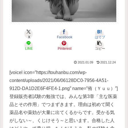
X
Facebook
はてブ
LINE
Pinterest
コピー
2021.01.09
2021.12.24
[voicel icon=”https://touhanbu.com/wp-
content/uploads/2021/06/06128DC0-7956-4A51-
912D-DA1D2E6F4FE4-1.png” name=”侑（Ｙｕｕ）”]
登録販売者試験の勉強では、みんな第3章「主な医薬
品とその作用」でつまずきます。理由は初めて聞く
薬品名や薬効が大量に出てくるからです。受かる気
がしない～、くじけそう～と思います。合格した人