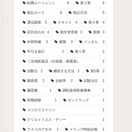
転職エージェント
9
第２章
6
暗記カード
6
暗記方法
5
通信講座
5
テキスト
4
第４章
4
語呂合わせ
4
衛生管理者
3
面接
3
外部研修
3
退職
3
メンタル
2
手引き改訂
2
第１章
2
ご当地医薬品（伝統薬・家庭薬）
2
試験日
2
継続する方法
2
第5章
2
難易度
2
合格率
2
試験当日
2
履歴書
1
調剤薬局医療事務
1
実務経験
1
サンドラッグ
1
ココカラファイン
1
クリエイトエス・ディー
1
クスリのアオキ
1
ドラッグ時給比較
1