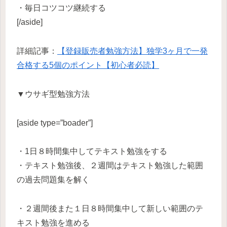
・毎日コツコツ継続する
[/aside]
詳細記事：
【登録販売者勉強方法】独学3ヶ月で一発
合格する5個のポイント【初心者必読】
▼ウサギ型勉強方法
[aside type=”boader”]
・1日８時間集中してテキスト勉強をする
・テキスト勉強後、２週間はテキスト勉強した範囲
の過去問題集を解く
・２週間後また１日８時間集中して新しい範囲のテ
キスト勉強を進める