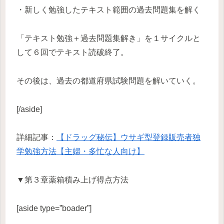
・新しく勉強したテキスト範囲の過去問題集を解く
「テキスト勉強＋過去問題集解き」を１サイクルと
して６回でテキスト読破終了。
その後は、過去の都道府県試験問題を解いていく。
[/aside]
詳細記事：
【ドラッグ秘伝】ウサギ型登録販売者独
学勉強方法【主婦・多忙な人向け】
▼第３章薬箱積み上げ得点方法
[aside type=”boader”]