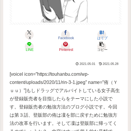
X
Facebook
はてブ
LINE
Pinterest
コピー
2021.05.01
2021.05.28
[voicel icon=”https://touhanbu.com/wp-
content/uploads/2020/11/rin-3-1.jpeg” name=”侑（Ｙ
ｕｕ）”]もしドラッグでアルバイトしている女子高生
が登録販売者を目指したらをテーマにした小説で
す。登録販売者の勉強方法のブログ小説です。今回
は第３話、登販部の侑は凜を部に戻すために勉強方
法の改革を行います。そして凜は登販部に帰ってく