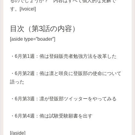
るのでしょうか？ 内容はすべて個人的な見解で
す。[/voicel]
目次（第3
話の内容）
[aside type=”boader”]
・6月第1週：侑は登録販売者勉強方法を改革した
・6月第2週：侑は凛と咲良に登販部の使命について
語った
・6月第3週：凛が登販部ツイッターをやってみる
・6月第4週：侑は試験受験願書を出す
[/aside]