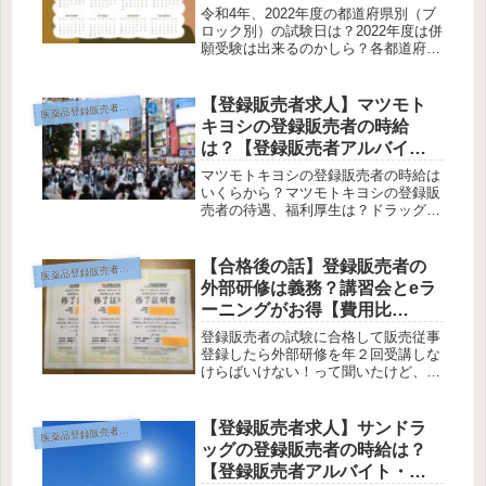
覧！】
令和4年、2022年度の都道府県別（ブ
ロック別）の試験日は？2022年度は併
願受験は出来るのかしら？各都道府県
は他県居住者の受験者への対応はどう
なっている？ 各都道府県によって併
願受験者への対応は違うのかしら？こ
【登録販売者求人】マツモト
薬品登録販売者って何？
医
の記事ではそんな悩みにお答え...
キヨシの登録販売者の時給
は？【登録販売者アルバイ
ト・パートの待遇を調査】
マツモトキヨシの登録販売者の時給は
いくらから？マツモトキヨシの登録販
売者の待遇、福利厚生は？ドラッグス
トアのマツモトキヨシってどんな会社
なの？この記事ではそんな悩みにお答
えします。この記事を読んでわかる事
【合格後の話】登録販売者の
薬品登録販売者って何？
医
（記事の内容）・マツモトキヨシの登
外部研修は義務？講習会とeラ
録...
ーニングがお得【費用比
較】
登録販売者の試験に合格して販売従事
登録したら外部研修を年２回受講しな
けらばいけない！って聞いたけど、外
部研修って何？そもそも理由は？お金
（費用）はいくら？外部研修費用を安
く済ませる方法は無いのかしら？リモ
【登録販売者求人】サンドラ
薬品登録販売者って何？
医
ート受講って何？もし受講しなければ
ッグの登録販売者の時給は？
資...
【登録販売者アルバイト・パ