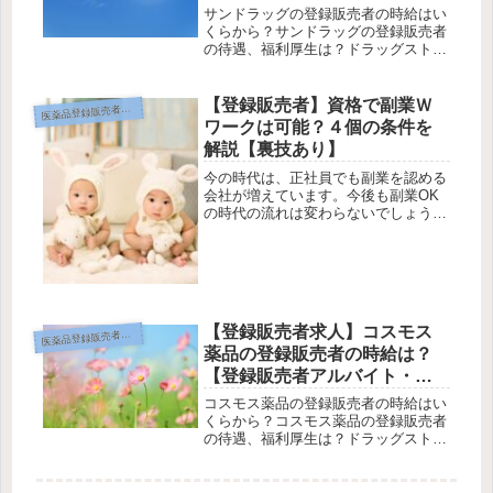
ートの待遇を調査】
サンドラッグの登録販売者の時給はい
くらから？サンドラッグの登録販売者
の待遇、福利厚生は？ドラッグストア
のサンドラッグってどんな会社なの？
この記事ではそんな悩みにお答えしま
す。この記事を読んでわかる事（記事
【登録販売者】資格で副業Ｗ
薬品登録販売者って何？
医
の内容）・サンドラッグの登録販売者
ワークは可能？４個の条件を
の...
解説【裏技あり】
今の時代は、正社員でも副業を認める
会社が増えています。今後も副業OK
の時代の流れは変わらないでしょう。
そうなれば、「登録販売者の資格を利
用してＷワークすれば収入が増えるの
では？」と考える人も多いでしょう。
でも、そこで問題なのが登録販売者っ
て...
【登録販売者求人】コスモス
薬品登録販売者って何？
医
薬品の登録販売者の時給は？
【登録販売者アルバイト・パ
ートの待遇を調査】
コスモス薬品の登録販売者の時給はい
くらから？コスモス薬品の登録販売者
の待遇、福利厚生は？ドラッグストア
のコスモス薬品ってどんな会社なの？
この記事ではそんな悩みにお答えしま
す。この記事を読んでわかる事（記事