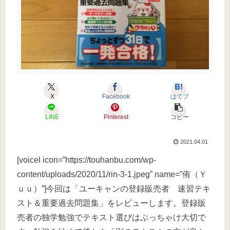
X
Facebook
はてブ
LINE
Pinterest
コピー
2021.04.01
[voicel icon=”https://touhanbu.com/wp-
content/uploads/2020/11/rin-3-1.jpeg” name=”侑（Ｙ
ｕｕ）”]今回は「ユーキャンの登録販売者 速習テキ
スト＆重要過去問題集」をレビューします。登録販
売者の独学勉強でテキスト選びはぶっちゃけ大切で