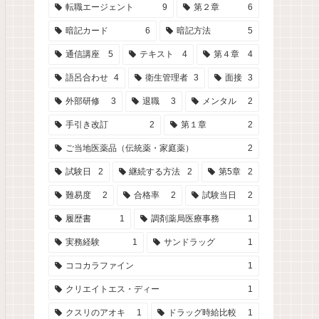
転職エージェント
9
第２章
6
暗記カード
6
暗記方法
5
通信講座
5
テキスト
4
第４章
4
語呂合わせ
4
衛生管理者
3
面接
3
外部研修
3
退職
3
メンタル
2
手引き改訂
2
第１章
2
ご当地医薬品（伝統薬・家庭薬）
2
試験日
2
継続する方法
2
第5章
2
難易度
2
合格率
2
試験当日
2
履歴書
1
調剤薬局医療事務
1
実務経験
1
サンドラッグ
1
ココカラファイン
1
クリエイトエス・ディー
1
クスリのアオキ
1
ドラッグ時給比較
1