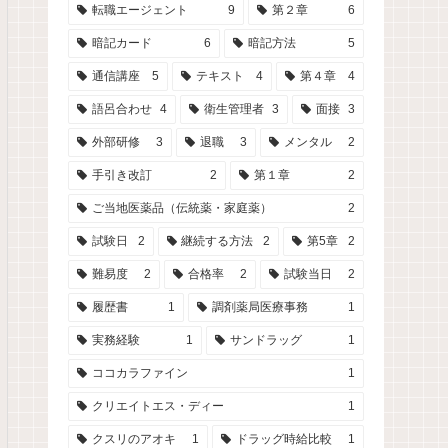
転職エージェント
9
第２章
6
暗記カード
6
暗記方法
5
通信講座
5
テキスト
4
第４章
4
語呂合わせ
4
衛生管理者
3
面接
3
外部研修
3
退職
3
メンタル
2
手引き改訂
2
第１章
2
ご当地医薬品（伝統薬・家庭薬）
2
試験日
2
継続する方法
2
第5章
2
難易度
2
合格率
2
試験当日
2
履歴書
1
調剤薬局医療事務
1
実務経験
1
サンドラッグ
1
ココカラファイン
1
クリエイトエス・ディー
1
クスリのアオキ
1
ドラッグ時給比較
1