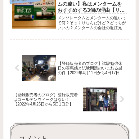
の仕事に興味がる人向けです。登録販
ムの違い】私はメンタームを
売...
おすすめする3個の理由【リッ
プで解説】
メンソレータムとメンタームの違いっ
て何？そっくりなんだけど？どっちが
いいの？メンタームの会社の近江兄弟
社って製薬会社ですか？看護師の女の
子のロゴと男の子ロゴで箱もそっくり
デザインで問題ないの？ドラッグスト
アってメンタームのリップを売ってな
い...
【登録販売者のブログ】試験勉強休
日の罪悪感と試験問題のいじわる感
の件【2022年4月11日から4日17日
分】
【登録販売者のブログ】登録販売者
はゴールデンウィークはない！
【2022年4月25日から5日1日分】
コメント