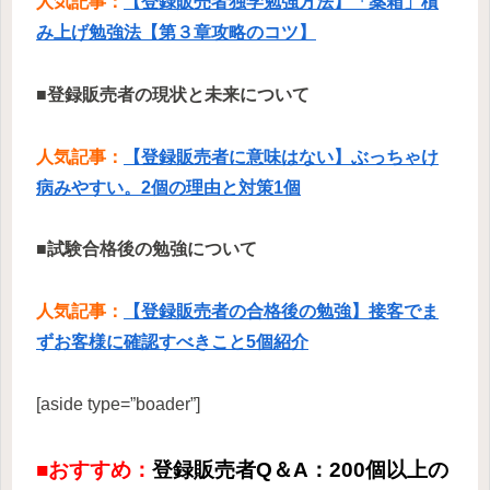
人気記事：
【登録販売者独学勉強方法】「薬箱」積
み上げ勉強法【第３章攻略のコツ】
■登録販売者の現状と未来について
人気記事：
【登録販売者に意味はない】ぶっちゃけ
病みやすい。2個の理由と対策1個
■試験合格後の勉強について
人気記事：
【登録販売者の合格後の勉強】接客でま
ずお客様に確認すべきこと5個紹介
[aside type=”boader”]
■おすすめ：
登録販売者Q＆A：200個以上の