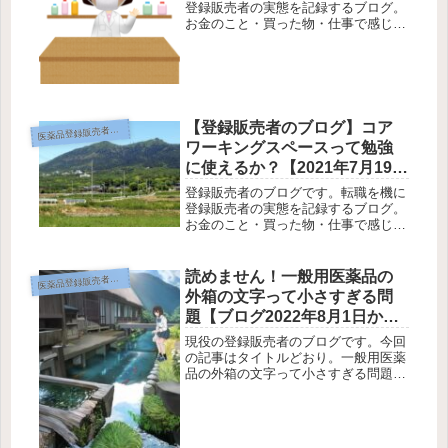
日分】
登録販売者の実態を記録するブログ。
お金のこと・買った物・仕事で感じた
ことを中心に書いてみます。あまり有
益なことは書いていません（笑）あと
旅行や遊びも書いてみる。登録販売者
の仕事に興味がる人向けです。登録販
売...
【登録販売者のブログ】コア
薬品登録販売者のブログ
医
ワーキングスペースって勉強
に使えるか？【2021年7月19日
から25日分】
登録販売者のブログです。転職を機に
登録販売者の実態を記録するブログ。
お金のこと・買った物・仕事で感じた
ことを中心に書いてみます。あまり有
益なことは書いていません（笑）あと
旅行や遊びも書いてみる。登録販売者
読めません！一般用医薬品の
薬品登録販売者のブログ
医
の仕事に興味がる人向けです。登録販
外箱の文字って小さすぎる問
売...
題【ブログ2022年8月1日から8
日7日分】
現役の登録販売者のブログです。今回
の記事はタイトルどおり。一般用医薬
品の外箱の文字って小さすぎる問題で
す。これで薬を利用する人にちゃんと
読んで下さい！って言うのは無理があ
りすぎると思いません？高齢で視力が
落ちた人とかぜってい読めません。ど