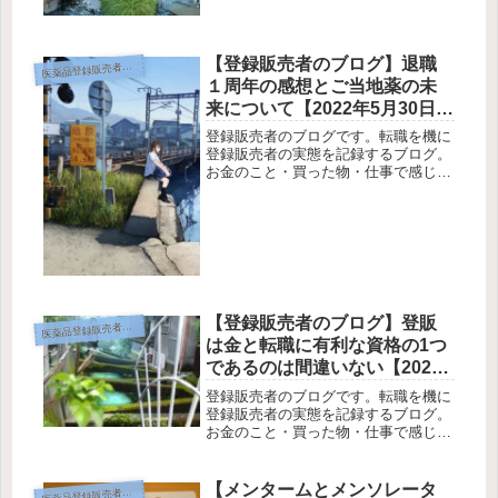
う...
【登録販売者のブログ】退職
薬品登録販売者のブログ
医
１周年の感想とご当地薬の未
来について【2022年5月30日か
ら6日5日分】
登録販売者のブログです。転職を機に
登録販売者の実態を記録するブログ。
お金のこと・買った物・仕事で感じた
ことを中心に書いてみます。あまり有
益なことは書いていません（笑）あと
旅行や遊びも書いてみる。登録販売者
の仕事に興味がる人向けです。登録販
売...
【登録販売者のブログ】登販
薬品登録販売者のブログ
医
は金と転職に有利な資格の1つ
であるのは間違いない【2022
年5月16日から5日22日分】
登録販売者のブログです。転職を機に
登録販売者の実態を記録するブログ。
お金のこと・買った物・仕事で感じた
ことを中心に書いてみます。あまり有
益なことは書いていません（笑）あと
旅行や遊びも書いてみる。登録販売者
【メンタームとメンソレータ
薬品登録販売者のブログ
医