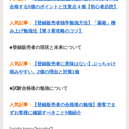
合格する5個のポイントと注意点４個【初心者必読】
人気記事：
【登録販売者独学勉強方法】「薬箱」積
み上げ勉強法【第３章攻略のコツ】
■登録販売者の現状と未来について
人気記事：
【登録販売者に意味はない】ぶっちゃけ
病みやすい。2個の理由と対策1個
■試験合格後の勉強について
人気記事：
【登録販売者の合格後の勉強】接客でま
ずお客様に確認すべきこと5個紹介
[aside type=”boader”]