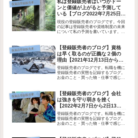
私は登録販売者はいつかドー
薬品登録販売者のブログ
医
ンと価値が上がると予測して
いる【ブログ2022年7月25日か
ら7日31日分】
現役の登録販売者のブログです。今回
の記事は登録販売者や資格制度の未来
について私の予測を書いています。結
論を先に書けば「私は登録販売者はい
つかドーンと価値が上がる」と予測し
ています。そんな事について私の考え
【登録販売者のブログ】資格
薬品登録販売者のブログ
医
を書いています。この記事を読んでわ
は早く取るのが正義な２個の
か...
理由【2021年12月13日から12
日19日分】
登録販売者のブログです。転職を機に
登録販売者の実態を記録するブログ。
お金のこと・買った物・仕事で感じた
ことを中心に書いてみます。あまり有
益なことは書いていません（笑）あと
旅行や遊びも書いてみる。登録販売者
【登録販売者のブログ】会社
薬品登録販売者のブログ
医
の仕事に興味がる人向けです。登録販
は強きを守り弱きを挫く
売...
【2022年2月7日から2日13日
分】
登録販売者のブログです。転職を機に
登録販売者の実態を記録するブログ。
お金のこと・買った物・仕事で感じた
ことを中心に書いてみます。あまり有
益なことは書いていません（笑）あと