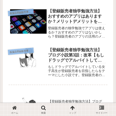
８話最終話になります。ブログ小説の
形で登録販売者の勉強方法を中心に、
試験勉強中におこる悩みや葛藤、疑問
【登録販売者独学勉強方法】
薬品登録販売者の勉強方法
医
を小説に入れてあります。１話から８
おすすめのアプリはあります
話...
か？メリットデメリットを私
なりに斬る！【辛口批評】
登録販売者の独学勉強でアプリは使え
るか？おすすめのアプリはないかし
ら？登録販売者のアプリの活用のメリ
ットとデメリットは？特に登録販売者
の勉強でアプリを使うべき人、使うべ
きでない人についても考えています。
【登録販売者独学勉強方法】
薬品登録販売者の勉強方法
医
この記事ではそんな悩みにお答えしま
ブログ小説第3話：改革【もし
す。...
ドラッグでアルバイトしてい
る女子高生が登録販売者を目
もしドラッグでアルバイトしている女
指したら】
子高生が登録販売者を目指したらをテ
ーマにした小説です。登録販売者の勉
強方法のブログ小説です。今回は第３
話、登販部の侑は凜を部に戻すために
勉強方法の改革を行います。そして凜
は登販部に帰ってくるのでしょう
か？ ...
【登録販売者独学勉強方法】ブログ
小説第7話：合格発表【もしドラッグ
でアルバイトしている女子高生が登
録販売者を目指したら】
ホーム
検索
トップ
サイドバー