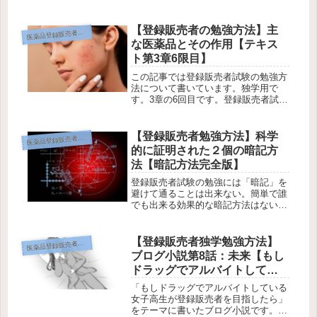
によって何が違うの？独学で勉強する
予定だけど通信講座も利用すべき？こ
の記事ではそんな疑問のお答えしま
【登録販売者の勉強方法】主
薬品登録販売者の勉強方法
医
す。記事では、まず自分のニーズをは
な医薬品とその作用【テキス
っき...
ト第3章6限目】
この記事では登録販売者試験の勉強方
法について書いています。独学用で
す。3章の6回目です。登録販売者試験
の第3章「主な医薬品とその作用」の
覚え方、学習のポイントについて書い
ています。第3章のポイント・要約を
【登録販売者勉強方法】科学
薬品登録販売者の勉強方法
医
教えて欲しい、そんな疑問にお答えし
的に証明された２個の暗記方
ま...
法【暗記方法完全版】
登録販売者試験の勉強には「暗記」を
避けて通ることは出来ない。簡単で誰
でも出来る効果的な暗記方法はないか
しら？ そもそも人はなぜ忘れるのか
しら？ 語呂合わせで暗記するのはア
リ？この記事ではそんな疑問にお答え
【登録販売者独学勉強方法】
薬品登録販売者の勉強方法
医
します。この記事を読んでわかる事
ブログ小説第8話：未来【もし
（記...
ドラッグでアルバイトしてい
る女子高生が登録販売者を目
「もしドラッグでアルバイトしている
指したら】
女子高生が登録販売者を目指したら」
をテーマに書いたブログ小説です。第