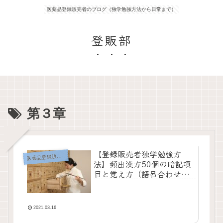
医薬品登録販売者のブログ（独学勉強方法から日常まで）
登販部
第３章
【登録販売者独学勉強方
薬品登録販売者の勉強方法
医
法】頻出漢方50個の暗記項
目と覚え方（語呂合わせ）
【第3章集中対策講座4限
目】
2021.03.16